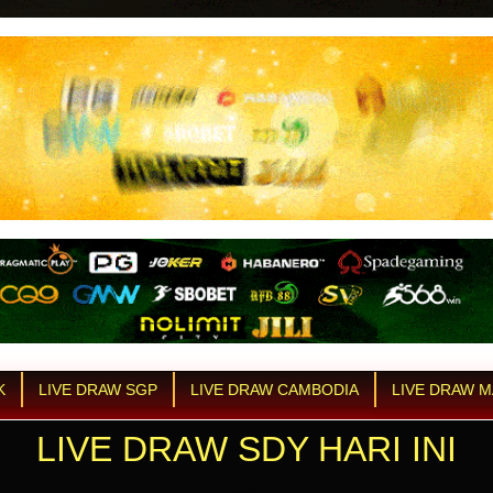
K
LIVE DRAW SGP
LIVE DRAW CAMBODIA
LIVE DRAW 
LIVE DRAW SDY HARI INI